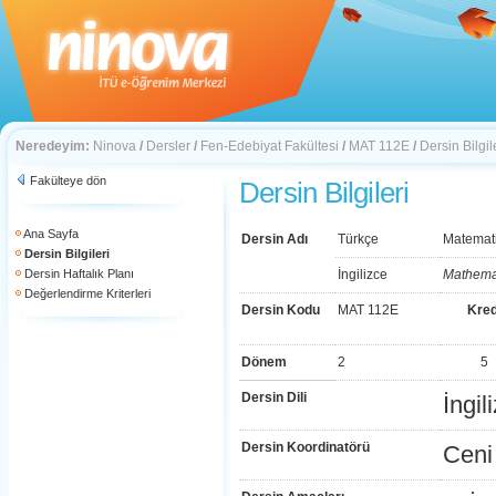
Neredeyim:
Ninova
/
Dersler
/
Fen-Edebiyat Fakültesi
/
MAT 112E
/
Dersin Bilgil
Fakülteye dön
Dersin Bilgileri
Ana Sayfa
Dersin Adı
Türkçe
Matemati
Dersin Bilgileri
Dersin Haftalık Planı
İngilizce
Mathemat
Değerlendirme Kriterleri
Dersin Kodu
MAT 112E
Kred
Dönem
2
5
Dersin Dili
İngil
Dersin Koordinatörü
Ceni