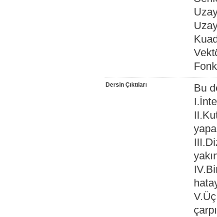
Uzay
Uzay
Kuad
Vekt
Fonks
Dersin Çıktıları
Bu d
I.İnt
II.K
yapab
III.D
yakın
IV.Bi
hatay
V.Üç 
çarp