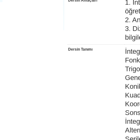
Dersin Amaçları
1. İn
öğre
2. An
3. Di
bilgi
Dersin Tanımı
İnteg
Fonks
Trig
Genel
Koni
Kuad
Koor
Sonsu
İnteg
Alter
Seril