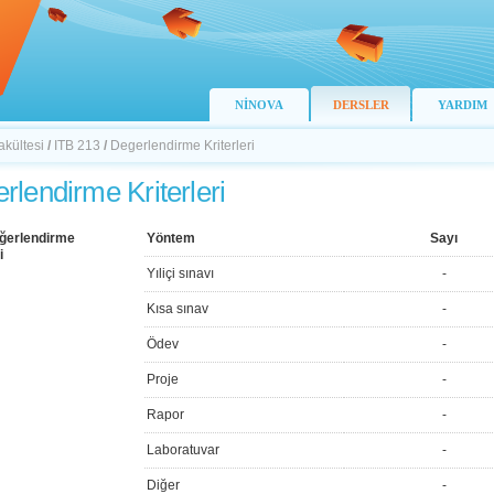
NİNOVA
DERSLER
YARDIM
akültesi
/
ITB 213
/
Degerlendirme Kriterleri
rlendirme Kriterleri
ğerlendirme
Yöntem
Sayı
i
Yıliçi sınavı
-
Kısa sınav
-
Ödev
-
Proje
-
Rapor
-
Laboratuvar
-
Diğer
-