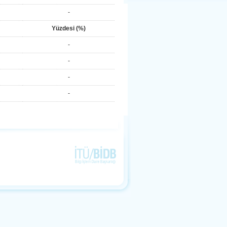
-
Yüzdesi (%)
-
-
-
-