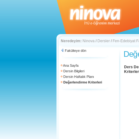
Neredeyim:
Ninova
/
Dersler
/
Fen-Edebiyat F
Fakülteye dön
Değe
Ana Sayfa
Ders De
Dersin Bilgileri
Kriterler
Dersin Haftalık Planı
Değerlendirme Kriterleri