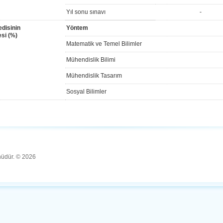
Yıl sonu sınavı
-
disinin
Yöntem
si (%)
Matematik ve Temel Bilimler
Mühendislik Bilimi
Mühendislik Tasarım
Sosyal Bilimler
ünüdür. © 2026