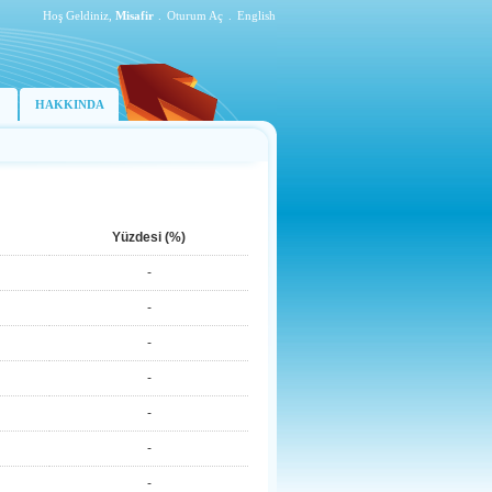
Hoş Geldiniz,
Misafir
.
Oturum Aç
.
English
HAKKINDA
Yüzdesi (%)
-
-
-
-
-
-
-