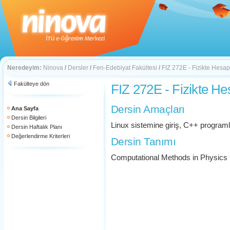
Neredeyim:
Ninova
/
Dersler
/
Fen-Edebiyat Fakültesi
/
FIZ 272E - Fizikte Hesa
Fakülteye dön
FIZ 272E - Fizikte H
Dersin Amaçları
Ana Sayfa
Dersin Bilgileri
Linux sistemine giriş, C++ progra
Dersin Haftalık Planı
Değerlendirme Kriterleri
Dersin Tanımı
Computational Methods in Physics