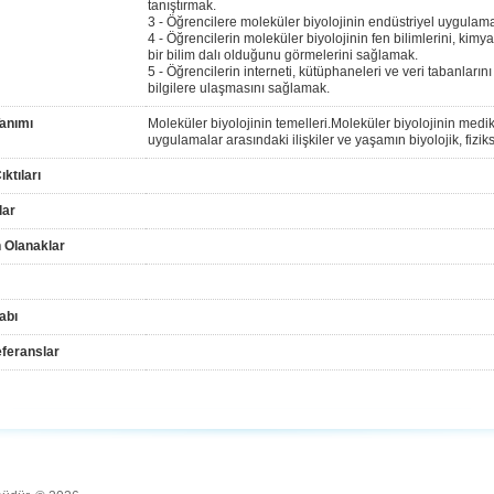
tanıştırmak.
3 - Öğrencilere moleküler biyolojinin endüstriyel uygulam
4 - Öğrencilerin moleküler biyolojinin fen bilimlerini, kimy
bir bilim dalı olduğunu görmelerini sağlamak.
5 - Öğrencilerin interneti, kütüphaneleri ve veri tabanlarını
bilgilere ulaşmasını sağlamak.
anımı
Moleküler biyolojinin temelleri.Moleküler biyolojinin medi
uygulamalar arasındaki ilişkiler ve yaşamın biyolojik, fiziks
ktıları
lar
 Olanaklar
abı
feranslar