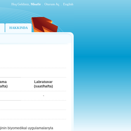
Hoş Geldiniz,
Misafir
.
Oturum Aç
.
English
HAKKINDA
lama
Labratuvar
afta)
(saat/hafta)
-
ojinin biyomedikal uygulamalarıyla