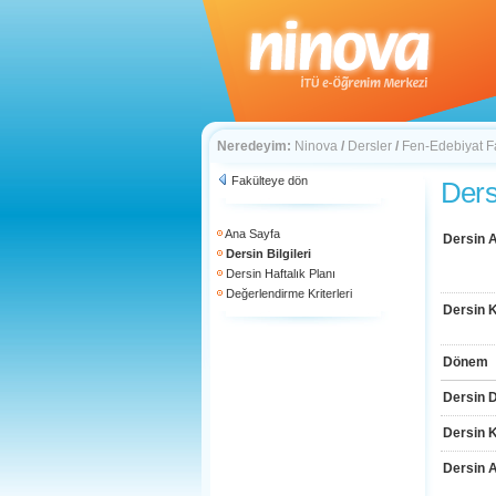
Neredeyim:
Ninova
/
Dersler
/
Fen-Edebiyat F
Fakülteye dön
Dersi
Ana Sayfa
Dersin A
Dersin Bilgileri
Dersin Haftalık Planı
Değerlendirme Kriterleri
Dersin 
Dönem
Dersin D
Dersin 
Dersin 