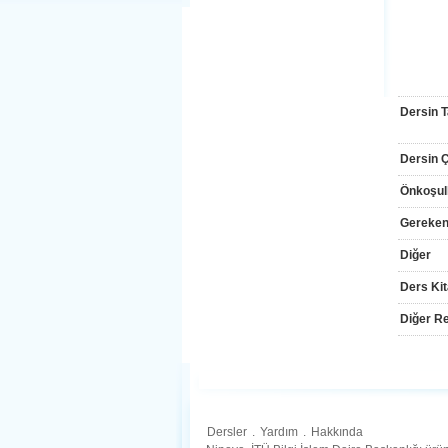
Dersin T
Dersin Çı
Önkoşul
Gereken
Diğer
Ders Kit
Diğer Re
Dersler
.
Yardım
.
Hakkında