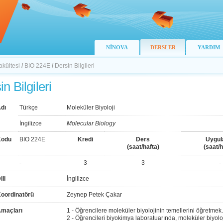
NİNOVA
DERSLER
YARDIM
akültesi
/
BIO 224E
/
Dersin Bilgileri
n Bilgileri
dı
Türkçe
Moleküler Biyoloji
İngilizce
Molecular Biology
Kodu
BIO 224E
Kredi
Ders
Uygu
(saat/hafta)
(saat/h
-
3
3
-
ili
İngilizce
Koordinatörü
Zeynep Petek Çakar
Amaçları
1 - Öğrencilere moleküler biyolojinin temellerini öğretmek.
2 - Öğrencileri biyokimya laboratuarında, moleküler biyol