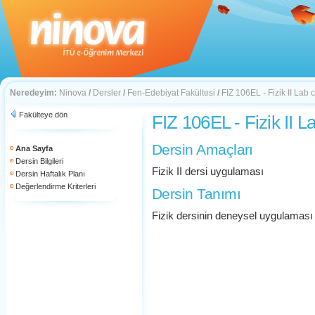
Neredeyim:
Ninova
/
Dersler
/
Fen-Edebiyat Fakültesi
/
FIZ 106EL - Fizik II Lab
Fakülteye dön
FIZ 106EL - Fizik II 
Dersin Amaçları
Ana Sayfa
Dersin Bilgileri
Fizik II dersi uygulaması
Dersin Haftalık Planı
Değerlendirme Kriterleri
Dersin Tanımı
Fizik dersinin deneysel uygulaması