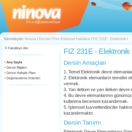
Neredeyim:
Ninova
/
Dersler
/
Fen-Edebiyat Fakültesi
/
FIZ 231E - Elektronik I
Fakülteye dön
FIZ 231E - Elektronik 
Dersin Amaçları
Ana Sayfa
Dersin Bilgileri
1. Temel Elektronik devre elemanlar
Dersin Haftalık Planı
2. Elektronik elemanların temelini ol
Değerlendirme Kriterleri
vermek.
3. Yarı iletken ve yarı iletken devre
4. Bu devre elemanlarının günümüz
kullanma becerisini kazandırmak.
5. İşlemsel kuvvetlendiriciler hakk
kazandırmaktır.
Dersin Tanımı
Elektronik Devre Elemanlarına Giriş,