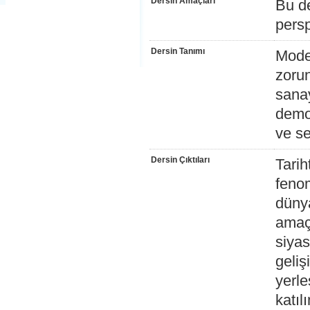
Dersin Amaçları
Bu de
persp
Dersin Tanımı
Mode
zorun
sanay
demok
ve se
Dersin Çıktıları
Tarih
fenom
dünya
amaçl
siyas
geliş
yerle
katıl