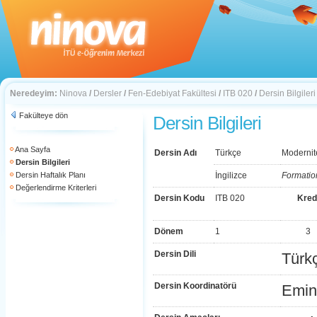
Neredeyim:
Ninova
/
Dersler
/
Fen-Edebiyat Fakültesi
/
ITB 020
/
Dersin Bilgileri
Fakülteye dön
Dersin Bilgileri
Ana Sayfa
Dersin Adı
Türkçe
Modernit
Dersin Bilgileri
Dersin Haftalık Planı
İngilizce
Formatio
Değerlendirme Kriterleri
Dersin Kodu
ITB 020
Kred
Dönem
1
3
Dersin Dili
Türk
Dersin Koordinatörü
Emin