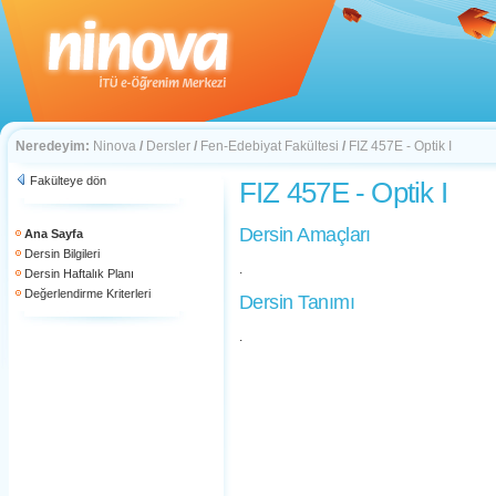
Neredeyim:
Ninova
/
Dersler
/
Fen-Edebiyat Fakültesi
/
FIZ 457E - Optik I
Fakülteye dön
FIZ 457E - Optik I
Dersin Amaçları
Ana Sayfa
Dersin Bilgileri
.
Dersin Haftalık Planı
Değerlendirme Kriterleri
Dersin Tanımı
.