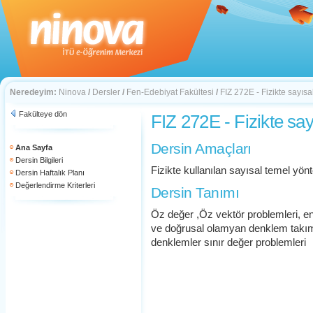
Neredeyim:
Ninova
/
Dersler
/
Fen-Edebiyat Fakültesi
/
FIZ 272E - Fizikte sayıs
Fakülteye dön
FIZ 272E - Fizikte sa
Dersin Amaçları
Ana Sayfa
Dersin Bilgileri
Fizikte kullanılan sayısal temel yö
Dersin Haftalık Planı
Değerlendirme Kriterleri
Dersin Tanımı
Öz değer ,Öz vektör problemleri, 
ve doğrusal olamyan denklem takıml
denklemler sınır değer problemleri