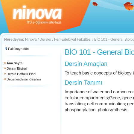
Neredeyim:
Ninova
/
Dersler
/
Fen-Edebiyat Fakültesi
/
BİO 101 - General Biolo
Fakülteye dön
BİO 101 - General Bi
Dersin Amaçları
Ana Sayfa
Dersin Bilgileri
To teach basic concepts of biology 
Dersin Haftalık Planı
Değerlendirme Kriterleri
Dersin Tanımı
Importance of water and carbon com
cellular compartments;Gene, gene reg
translation; cell communication; ge
phosphorylation, photosynthesis