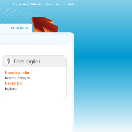
Hoş Geldiniz,
Misafir
.
Oturum Aç
.
English
HAKKINDA
Koordinatörleri
Kerem Cankoçak
Dersin Dili
İngilizce