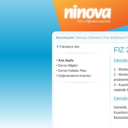
Neredeyim:
Ninova
/
Dersler
/
Fen-Edebiyat F
Fakülteye dön
FIZ 
Dersin
Ana Sayfa
Dersin Bilgileri
1 - Moder
Dersin Haftalık Planı
2 - Moder
Değerlendirme Kriterleri
probleml
3 - Kuant
istatisti
Dersin
Görelilik
Kuantum 
Moleküller