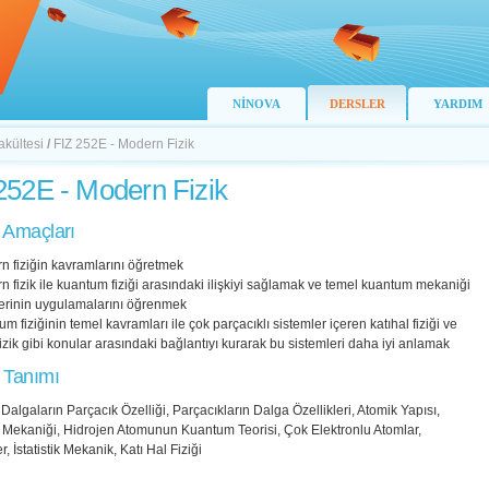
NİNOVA
DERSLER
YARDIM
akültesi
/
FIZ 252E - Modern Fizik
252E - Modern Fizik
 Amaçları
n fiziğin kavramlarını öğretmek
n fizik ile kuantum fiziği arasındaki ilişkiyi sağlamak ve temel kuantum mekaniği
erinin uygulamalarını öğrenmek
um fiziğinin temel kavramları ile çok parçacıklı sistemler içeren katıhal fiziği ve
k fizik gibi konular arasındaki bağlantıyı kurarak bu sistemleri daha iyi anlamak
 Tanımı
, Dalgaların Parçacık Özelliği, Parçacıkların Dalga Özellikleri, Atomik Yapısı,
Mekaniği, Hidrojen Atomunun Kuantum Teorisi, Çok Elektronlu Atomlar,
, İstatistik Mekanik, Katı Hal Fiziği