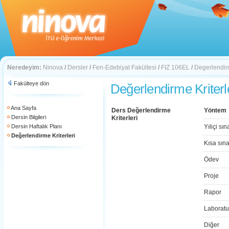
Neredeyim:
Ninova
/
Dersler
/
Fen-Edebiyat Fakültesi
/
FIZ 106EL
/
Degerlendirm
Fakülteye dön
Değerlendirme Kriterl
Ana Sayfa
Ders Değerlendirme
Yöntem
Dersin Bilgileri
Kriterleri
Dersin Haftalık Planı
Yıliçi sın
Değerlendirme Kriterleri
Kısa sın
Ödev
Proje
Rapor
Laboratu
Diğer