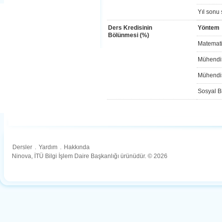
Yıl sonu 
Ders Kredisinin
Yöntem
Bölünmesi (%)
Matemati
Mühendis
Mühendis
Sosyal Bi
Dersler
.
Yardım
.
Hakkında
Ninova, İTÜ Bilgi İşlem Daire Başkanlığı ürünüdür. © 2026