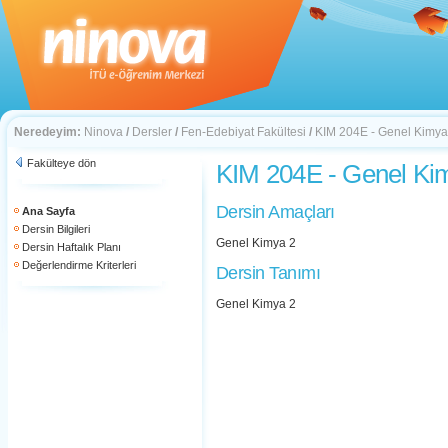
Neredeyim:
Ninova
/
Dersler
/
Fen-Edebiyat Fakültesi
/
KIM 204E - Genel Kimya
Fakülteye dön
KIM 204E - Genel Ki
Dersin Amaçları
Ana Sayfa
Dersin Bilgileri
Genel Kimya 2
Dersin Haftalık Planı
Değerlendirme Kriterleri
Dersin Tanımı
Genel Kimya 2