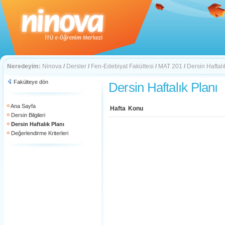
Neredeyim:
Ninova
/
Dersler
/
Fen-Edebiyat Fakültesi
/
MAT 201
/
Dersin Haftalı
Fakülteye dön
Dersin Haftalık Planı
Ana Sayfa
Hafta
Konu
Dersin Bilgileri
Dersin Haftalık Planı
Değerlendirme Kriterleri