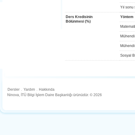
Yıl sonu 
Ders Kredisinin
Yöntem
Bölünmesi (%)
Matemati
Mühendis
Mühendis
Sosyal Bi
Dersler
.
Yardım
.
Hakkında
Ninova, İTÜ Bilgi İşlem Daire Başkanlığı ürünüdür. © 2026