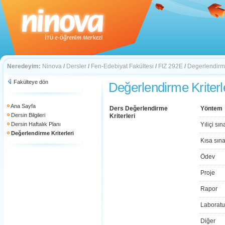
Neredeyim:
Ninova
/
Dersler
/
Fen-Edebiyat Fakültesi
/
FIZ 292E
/
Degerlendirme
Fakülteye dön
Değerlendirme Kriterl
Ana Sayfa
Ders Değerlendirme
Yöntem
Dersin Bilgileri
Kriterleri
Dersin Haftalık Planı
Yıliçi sın
Değerlendirme Kriterleri
Kısa sın
Ödev
Proje
Rapor
Laboratu
Diğer