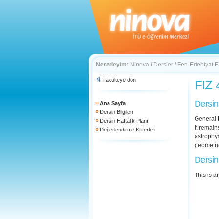
Neredeyim:
Ninova
/
Dersler
/
Fen-Edebiyat F
Fakülteye dön
FIZ 
Dersin
Ana Sayfa
Dersin Bilgileri
General R
Dersin Haftalık Planı
It remain
Değerlendirme Kriterleri
astrophys
geometri
Dersin
This is a