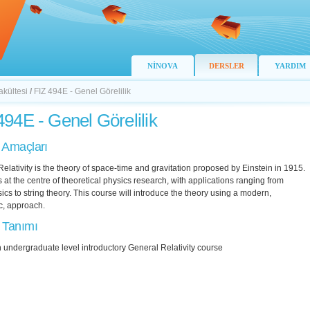
NİNOVA
DERSLER
YARDIM
akültesi
/
FIZ 494E - Genel Görelilik
494E - Genel Görelilik
 Amaçları
elativity is the theory of space-time and gravitation proposed by Einstein in 1915.
s at the centre of theoretical physics research, with applications ranging from
ics to string theory. This course will introduce the theory using a modern,
c, approach.
 Tanımı
n undergraduate level introductory General Relativity course