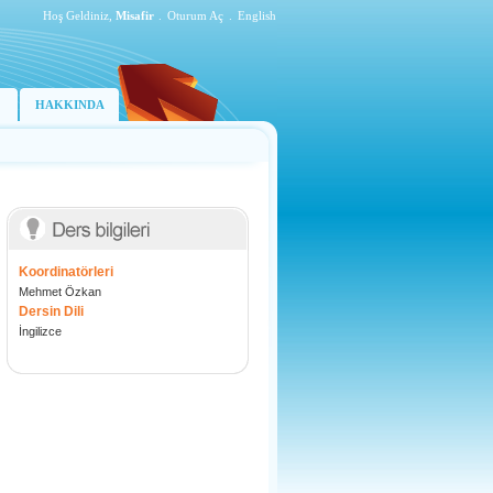
Hoş Geldiniz,
Misafir
.
Oturum Aç
.
English
HAKKINDA
Koordinatörleri
Mehmet Özkan
Dersin Dili
İngilizce