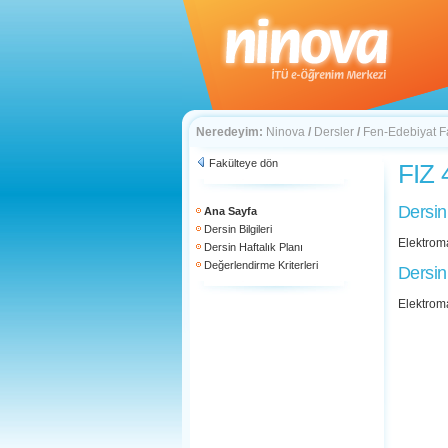
Neredeyim:
Ninova
/
Dersler
/
Fen-Edebiyat F
Fakülteye dön
FIZ 
Dersin
Ana Sayfa
Dersin Bilgileri
Elektroma
Dersin Haftalık Planı
Değerlendirme Kriterleri
Dersin
Elektroma