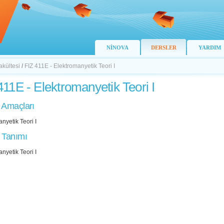
NİNOVA
DERSLER
YARDIM
akültesi
/
FIZ 411E - Elektromanyetik Teori I
411E - Elektromanyetik Teori I
 Amaçları
nyetik Teori I
 Tanımı
nyetik Teori I