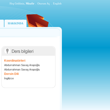
Hoş Geldiniz,
Misafir
.
Oturum Aç
.
English
HAKKINDA
Koordinatörleri
Abdurrahman Savaş Arapoğlu
Abdurrahman Savaş Arapoğlu
Dersin Dili
İngilizce