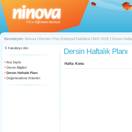
Neredeyim:
Ninova
/
Dersler
/
Fen-Edebiyat Fakültesi
/
MAT 202E
/
Dersin Hafta
Fakülteye dön
Dersin Haftalık Planı
Ana Sayfa
Hafta
Konu
Dersin Bilgileri
Dersin Haftalık Planı
Değerlendirme Kriterleri