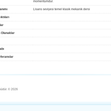
momentumdur.
anımı
Lisans seviyesi temel klasik mekanik dersi
ktıları
lar
 Olanaklar
abı
feranslar
ünüdür. © 2026