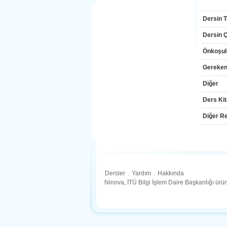
Dersin T
Dersin Çı
Önkoşul
Gereken
Diğer
Ders Kit
Diğer Re
Dersler
.
Yardım
.
Hakkında
Ninova, İTÜ Bilgi İşlem Daire Başkanlığı ür