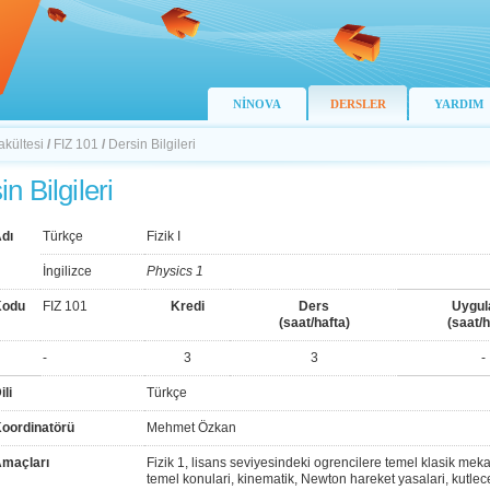
NİNOVA
DERSLER
YARDIM
akültesi
/
FIZ 101
/
Dersin Bilgileri
n Bilgileri
dı
Türkçe
Fizik I
İngilizce
Physics 1
Kodu
FIZ 101
Kredi
Ders
Uygu
(saat/hafta)
(saat/h
-
3
3
-
ili
Türkçe
Koordinatörü
Mehmet Özkan
Amaçları
Fizik 1, lisans seviyesindeki ogrencilere temel klasik mek
temel konulari, kinematik, Newton hareket yasalari, kutlece