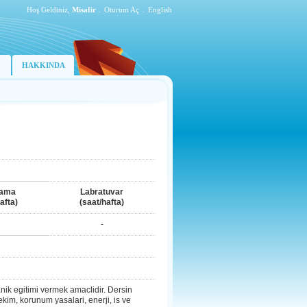
Hoş Geldiniz,
Misafir
.
Oturum Aç
.
English
HAKKINDA
lama
Labratuvar
afta)
(saat/hafta)
-
anik egitimi vermek amaclidir. Dersin
kim, korunum yasalari, enerji, is ve