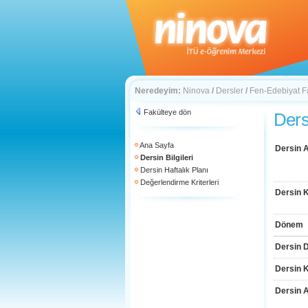
Neredeyim:
Ninova
/
Dersler
/
Fen-Edebiyat F
Fakülteye dön
Dersi
Ana Sayfa
Dersin A
Dersin Bilgileri
Dersin Haftalık Planı
Değerlendirme Kriterleri
Dersin 
Dönem
Dersin D
Dersin 
Dersin 