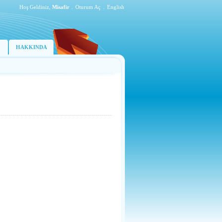
Hoş Geldiniz,
Misafir
.
Oturum Aç
.
English
HAKKINDA