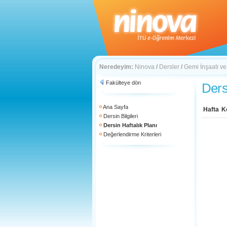
Neredeyim:
Ninova
/
Dersler
/
Gemi İnşaatı ve
Fakülteye dön
Ders
Ana Sayfa
Hafta
K
Dersin Bilgileri
Dersin Haftalık Planı
Değerlendirme Kriterleri