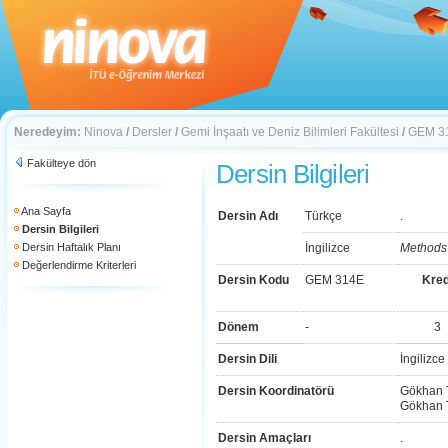
Neredeyim:
Ninova
/
Dersler
/
Gemi İnşaatı ve Deniz Bilimleri Fakültesi
/
GEM 3
Fakülteye dön
Dersin Bilgileri
Ana Sayfa
Dersin Adı
Türkçe
.
Dersin Bilgileri
Dersin Haftalık Planı
İngilizce
Methods 
Değerlendirme Kriterleri
Dersin Kodu
GEM 314E
Kred
Dönem
-
3
Dersin Dili
İngilizce
Dersin Koordinatörü
Gökhan 
Gökhan 
Dersin Amaçları
.