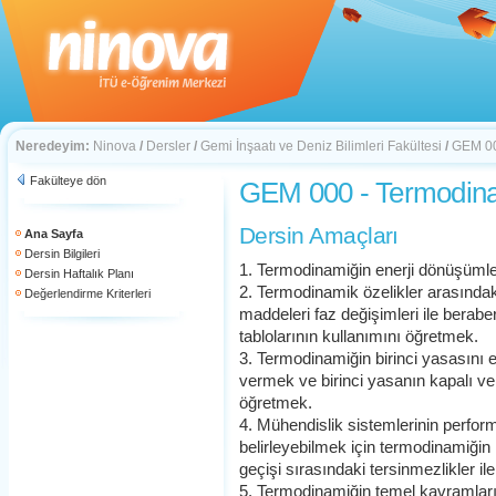
Neredeyim:
Ninova
/
Dersler
/
Gemi İnşaatı ve Deniz Bilimleri Fakültesi
/
GEM 00
Fakülteye dön
GEM 000 - Termodin
Dersin Amaçları
Ana Sayfa
Dersin Bilgileri
1. Termodinamiğin enerji dönüşümleri i
Dersin Haftalık Planı
2. Termodinamik özelikler arasındaki
Değerlendirme Kriterleri
maddeleri faz değişimleri ile berab
tablolarının kullanımını öğretmek.
3. Termodinamiğin birinci yasasını e
vermek ve birinci yasanın kapalı v
öğretmek.
4. Mühendislik sistemlerinin performa
belirleyebilmek için termodinamiğin 
geçişi sırasındaki tersinmezlikler ile
5. Termodinamiğin temel kavramların