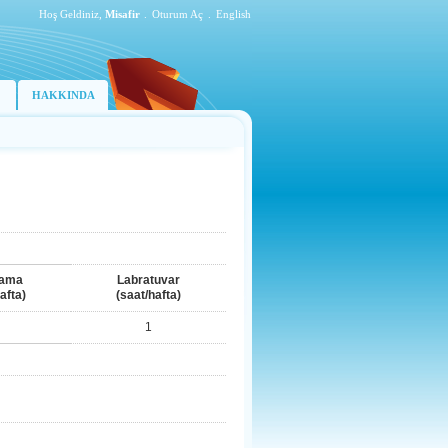
Hoş Geldiniz,
Misafir
.
Oturum Aç
.
English
HAKKINDA
lama
Labratuvar
afta)
(saat/hafta)
1