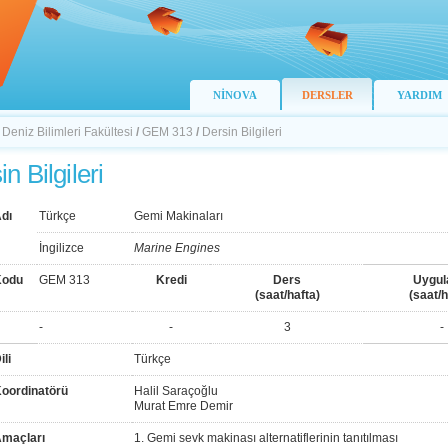
NİNOVA
DERSLER
YARDIM
 Deniz Bilimleri Fakültesi
/
GEM 313
/
Dersin Bilgileri
n Bilgileri
dı
Türkçe
Gemi Makinaları
İngilizce
Marine Engines
Kodu
GEM 313
Kredi
Ders
Uygu
(saat/hafta)
(saat/h
-
-
3
-
ili
Türkçe
Koordinatörü
Halil Saraçoğlu
Murat Emre Demir
Amaçları
1. Gemi sevk makinası alternatiflerinin tanıtılması