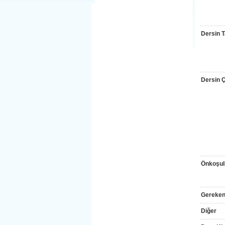
Dersin T
Dersin Çı
Önkoşul
Gereken
Diğer