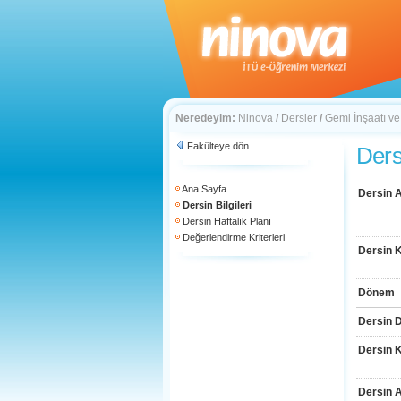
Neredeyim:
Ninova
/
Dersler
/
Gemi İnşaatı ve
Fakülteye dön
Dersi
Ana Sayfa
Dersin A
Dersin Bilgileri
Dersin Haftalık Planı
Değerlendirme Kriterleri
Dersin 
Dönem
Dersin D
Dersin 
Dersin 