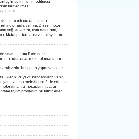
 anlaşılmasının temin edilmesi
inin tarif edilmesi.
yapılması
ve dört zamanlı motorlar, motor
sel motorlarda yanma, Diesel motor
ama yağı devreleri, aşırı doldurma,
umu. Motor performansı ve emisyonları
e dezavantajlarını ifade eder
ini izah eder, esas motor elemanlarını
lanarak verim hesapları yapar ve motor
elliklerini ve yakıt standardlarını tanır,
isyon azaltma metodlarını ifade edebilir
r, motor dinamiği hesaplarını yapar
 pervane uyum prosedürünü tatbik eder.