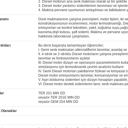
2. Diesel motorun ana sevk makinası olarak iyi bir şekilde
3. Diesel motor yardımcı sistemlerinin tanınması ve işlevler
4. Makina-pervane uyumunun anlaşılması ve tatbikatının 
anımı
Dizel makinalarının çalışma prensipleri, motor tipleri, iki 
konstrüksiyonunun incelenmesi, motor termodinamiği, Die
emisyonları ve kontrol teknikleri, yakıt, soğutma suyu,yağl
kavrama,dişli kutusu, şaft sistemi, Makina ve pervane uy
hakkında laboratuvar çalışmaları.
ktıları
Bu dersi başarıyla tamamlayan öğrenciler;
I. Gemi sevk makinaları alternatiflerini tanımlar, avantaj v
II. 4-strok ve 2-stroklu Diesel motorların çalışma presipler
tanımlar ve fonksiyonlarını açıklar
III. Diesel motor dizayn ve operasyon parametrelerini kul
simülasyonu için termodinamik çevrim analizini kullanır
IV. Gemi Diesel motorları yakıtlarının fiziksel ve kimyasal öz
Diesel motor emisyonlarını tanımlar, konvansiyonlar ve em
V. Aşırı doldurma sistemleri için dizayn hesapları yapabili
VI. Diesel motor destek sistemlerini tanır, sevk makinası
lar
TER 201 MIN DD
veya/or TER 201E MIN DD
veya/or GEM 204 MIN DD
 Olanaklar