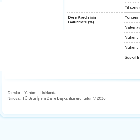
Yıl sonu 
Ders Kredisinin
Yöntem
Bölünmesi (%)
Matemati
Mühendis
Mühendis
Sosyal Bi
Dersler
.
Yardım
.
Hakkında
Ninova, İTÜ Bilgi İşlem Daire Başkanlığı ürünüdür. © 2026