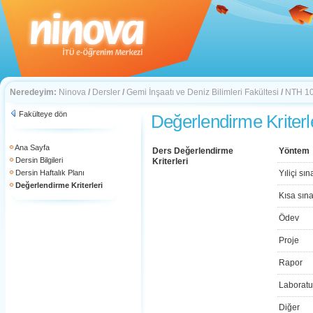
Neredeyim:
Ninova
/
Dersler
/
Gemi İnşaatı ve Deniz Bilimleri Fakültesi
/
NTH 1
Fakülteye dön
Değerlendirme Kriterl
Ana Sayfa
Ders Değerlendirme
Yöntem
Dersin Bilgileri
Kriterleri
Dersin Haftalık Planı
Yıliçi sın
Değerlendirme Kriterleri
Kısa sın
Ödev
Proje
Rapor
Laboratu
Diğer