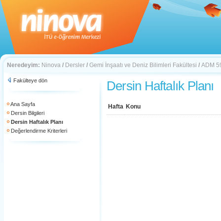
Neredeyim:
Ninova
/
Dersler
/
Gemi İnşaatı ve Deniz Bilimleri Fakültesi
/
ADM 5
Fakülteye dön
Dersin Haftalık Planı
Ana Sayfa
Hafta
Konu
Dersin Bilgileri
Dersin Haftalık Planı
Değerlendirme Kriterleri