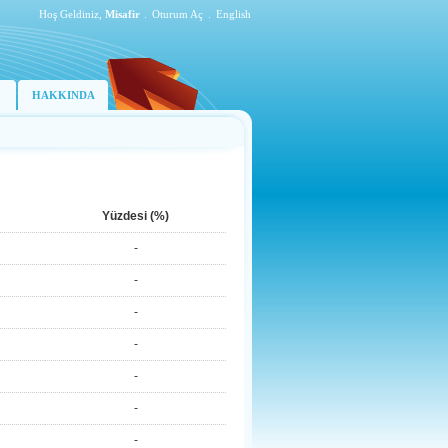
Hoş Geldiniz,
Misafir
.
Oturum Aç
.
English
HAKKINDA
Yüzdesi (%)
-
-
-
-
-
-
-