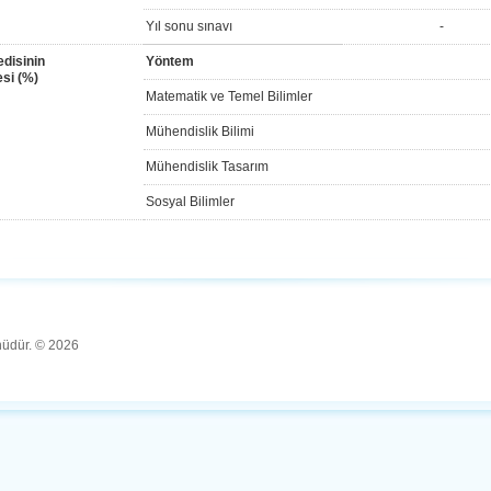
Yıl sonu sınavı
-
disinin
Yöntem
si (%)
Matematik ve Temel Bilimler
Mühendislik Bilimi
Mühendislik Tasarım
Sosyal Bilimler
ünüdür. © 2026