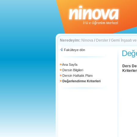
Neredeyim:
Ninova
/
Dersler
/
Gemi İnşaatı ve
Fakülteye dön
Değe
Ana Sayfa
Ders De
Dersin Bilgileri
Kriterler
Dersin Haftalık Planı
Değerlendirme Kriterleri