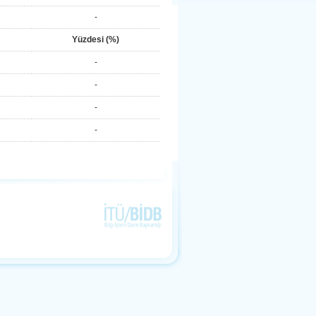
-
Yüzdesi (%)
-
-
-
-