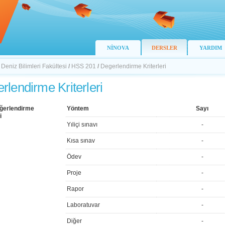
NİNOVA
DERSLER
YARDIM
 Deniz Bilimleri Fakültesi
/
HSS 201
/
Degerlendirme Kriterleri
rlendirme Kriterleri
ğerlendirme
Yöntem
Sayı
i
Yıliçi sınavı
-
Kısa sınav
-
Ödev
-
Proje
-
Rapor
-
Laboratuvar
-
Diğer
-