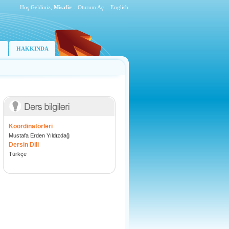
Hoş Geldiniz,
Misafir
.
Oturum Aç
.
English
HAKKINDA
Koordinatörleri
Mustafa Erden Yıldızdağ
Dersin Dili
Türkçe