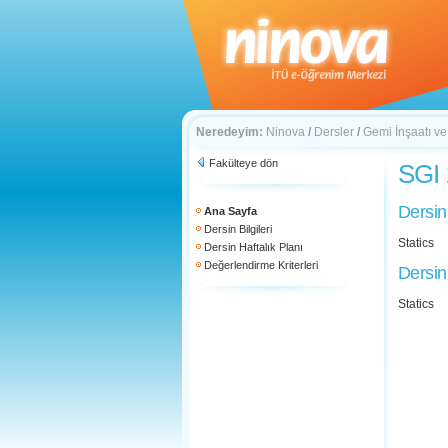
Neredeyim:
Ninova
/
Dersler
/
Gemi İnşaatı ve
Fakülteye dön
SGI 
Dersin
Ana Sayfa
Dersin Bilgileri
Statics
Dersin Haftalık Planı
Değerlendirme Kriterleri
Dersin
Statics