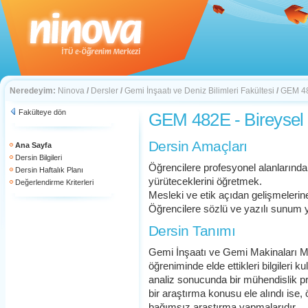
Neredeyim:
Ninova
/
Dersler
/
Gemi İnşaatı ve Deniz Bilimleri Fakültesi
/
GEM 482
Fakülteye dön
GEM 482E - Bireysel b
Dersin Amaçları
Ana Sayfa
Dersin Bilgileri
Öğrencilere profesyonel alanlarında
Dersin Haftalık Planı
yürüteceklerini öğretmek.
Değerlendirme Kriterleri
Mesleki ve etik açıdan gelişmeleri
Öğrencilere sözlü ve yazılı sunu
Dersin Tanımı
Gemi İnşaatı ve Gemi Makinaları Mü
öğreniminde elde ettikleri bilgileri 
analiz sonucunda bir mühendislik 
bir araştırma konusu ele alındı ise,
bağımsız araştırma yapmalarıdır.