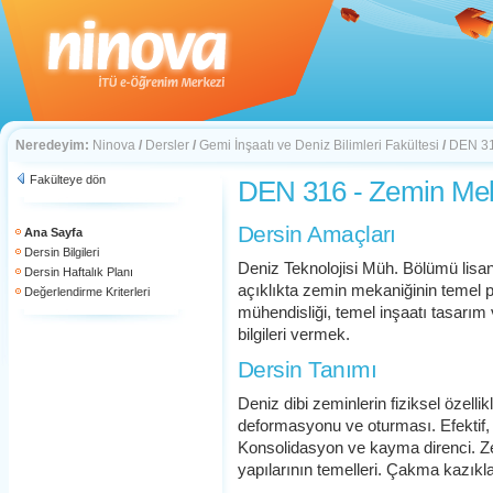
Neredeyim:
Ninova
/
Dersler
/
Gemi İnşaatı ve Deniz Bilimleri Fakültesi
/
DEN 31
Fakülteye dön
DEN 316 - Zemin Mek
Dersin Amaçları
Ana Sayfa
Dersin Bilgileri
Deniz Teknolojisi Müh. Bölümü lisa
Dersin Haftalık Planı
açıklıkta zemin mekaniğinin temel p
Değerlendirme Kriterleri
mühendisliği, temel inşaatı tasarım 
bilgileri vermek.
Dersin Tanımı
Deniz dibi zeminlerin fiziksel özellik
deformasyonu ve oturması. Efektif, 
Konsolidasyon ve kayma direnci. Ze
yapılarının temelleri. Çakma kazıkl