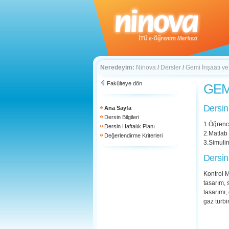
Neredeyim:
Ninova
/
Dersler
/
Gemi İnşaatı ve
Fakülteye dön
GEM 
Dersin
Ana Sayfa
Dersin Bilgileri
1.Öğrenci
Dersin Haftalık Planı
2.Matlab
Değerlendirme Kriterleri
3.Simuli
Dersin
Kontrol M
tasarım, 
tasarımı,
gaz türbi