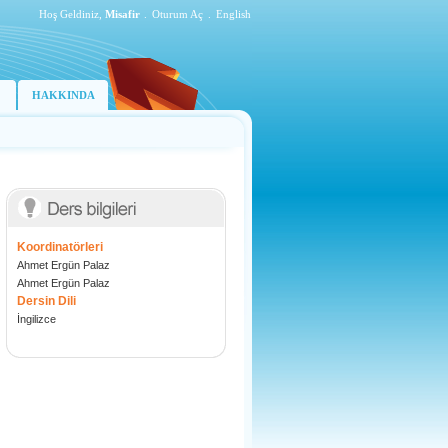
Hoş Geldiniz,
Misafir
.
Oturum Aç
.
English
HAKKINDA
Koordinatörleri
Ahmet Ergün Palaz
Ahmet Ergün Palaz
Dersin Dili
İngilizce