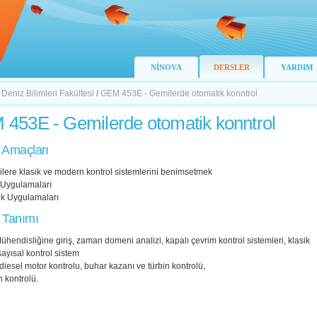
NİNOVA
DERSLER
YARDIM
 Deniz Bilimleri Fakültesi
/
GEM 453E - Gemilerde otomatik konntrol
453E - Gemilerde otomatik konntrol
 Amaçları
lere klasik ve modern kontrol sistemlerini benimsetmek
 Uygulamaları
nk Uygulamaları
 Tanımı
ühendisliğine giriş, zaman domeni analizi, kapalı çevrim kontrol sistemleri, klasik
sayısal kontrol sistem
 diesel motor kontrolu, buhar kazanı ve türbin kontrolü,
n kontrolü.