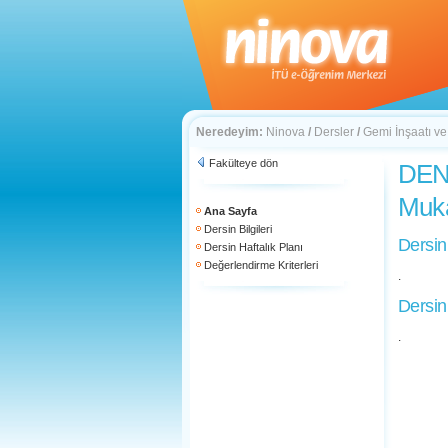
Neredeyim:
Ninova
/
Dersler
/
Gemi İnşaatı ve
Fakülteye dön
DEN 
Muk
Ana Sayfa
Dersin Bilgileri
Dersin
Dersin Haftalık Planı
Değerlendirme Kriterleri
.
Dersin
.