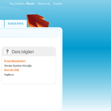
Hoş Geldiniz,
Misafir
.
Oturum Aç
.
English
HAKKINDA
Koordinatörleri
Serdar Aytekin Köroğlu
Dersin Dili
İngilizce