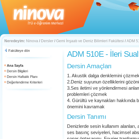
Neredeyim:
Ninova
/
Dersler
/
Gemi İnşaatı ve Deniz Bilimleri Fakültesi
/
ADM 510
Fakülteye dön
ADM 510E - İleri Sualt
Dersin Amaçları
Ana Sayfa
Dersin Bilgileri
1. Akustik dalga denklemini çözme
Dersin Haftalık Planı
2.Deniz suyunun özelliklerini gözö
Değerlendirme Kriterleri
3.Ses iletimi ve yönlendirmesi anlam
problemleri çözmek
4. Gürültü ve kaynakları hakkında b
önemini kavramak
Dersin Tanımı
Denizlerde sesin kullanım alanları, 
ses basınç seviyeleri, hacimsel abs
sonar öntasarımı, Fourier tranformu 