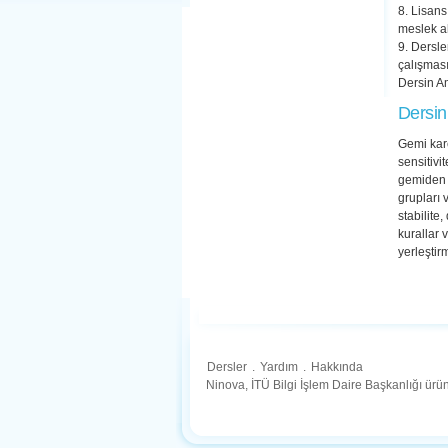
8. Lisans
meslek ah
9. Dersle
çalışması
Dersin A
Dersin
Gemi kare
sensitivi
gemiden d
grupları 
stabilite
kurallar 
yerleştir
Dersler
.
Yardım
.
Hakkında
Ninova, İTÜ Bilgi İşlem Daire Başkanlığı ür