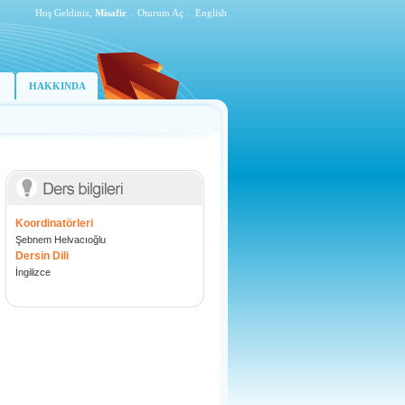
Hoş Geldiniz,
Misafir
.
Oturum Aç
.
English
HAKKINDA
Koordinatörleri
Şebnem Helvacıoğlu
Dersin Dili
İngilizce