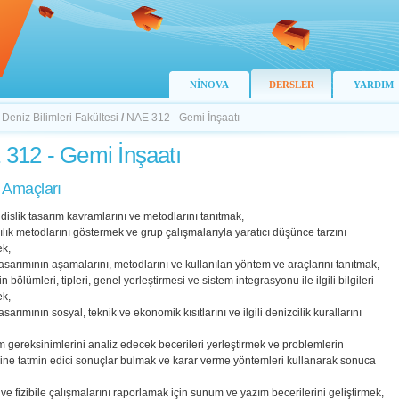
NİNOVA
DERSLER
YARDIM
 Deniz Bilimleri Fakültesi
/
NAE 312 - Gemi İnşaatı
312 - Gemi İnşaatı
 Amaçları
islik tasarım kavramlarını ve metodlarını tanıtmak,
cılık metodlarını göstermek ve grup çalışmalarıyla yaratıcı düşünce tarzını
ek,
asarımının aşamalarını, metodlarını ve kullanılan yöntem ve araçlarını tanıtmak,
 bölümleri, tipleri, genel yerleştirmesi ve sistem integrasyonu ile ilgili bilgileri
ek,
asarımının sosyal, teknik ve ekonomik kısıtlarını ve ilgili denizcilik kurallarını
m gereksinimlerini analiz edecek becerileri yerleştirmek ve problemlerin
ine tatmin edici sonuçlar bulmak ve karar verme yöntemleri kullanarak sonuca
 ve fizibile çalışmalarını raporlamak için sunum ve yazım becerilerini geliştirmek,