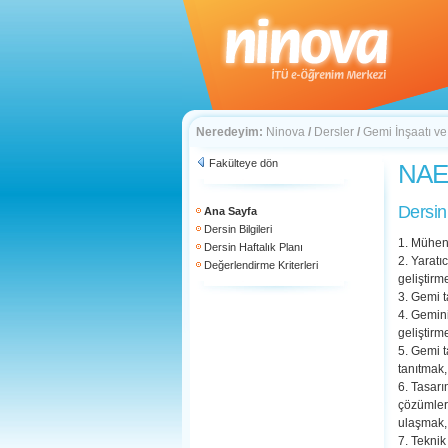
Neredeyim:
Ninova
/
Dersler
/
Gemi İnşaatı ve
Fakülteye dön
NAE 
Dersin
Ana Sayfa
Dersin Bilgileri
1. Mühend
Dersin Haftalık Planı
2. Yaratı
Değerlendirme Kriterleri
geliştirm
3. Gemi t
4. Geminin
geliştirm
5. Gemi t
tanıtmak,
6. Tasarı
çözümler
ulaşmak,
7. Teknik