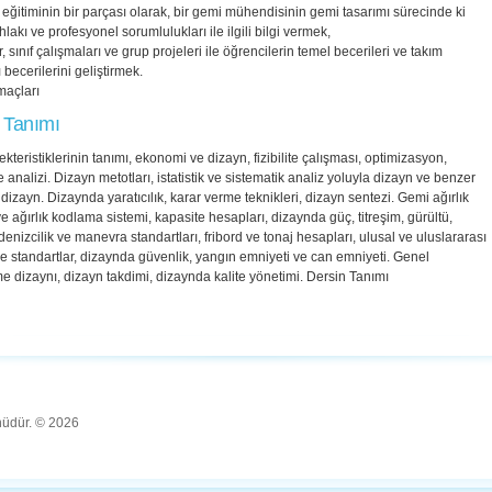
 eğitiminin bir parçası olarak, bir gemi mühendisinin gemi tasarımı sürecinde ki
lakı ve profesyonel sorumlulukları ile ilgili bilgi vermek,
r, sınıf çalışmaları ve grup projeleri ile öğrencilerin temel becerileri ve takım
 becerilerini geliştirmek.
maçları
 Tanımı
kteristiklerinin tanımı, ekonomi ve dizayn, fizibilite çalışması, optimizasyon,
te analizi. Dizayn metotları, istatistik ve sistematik analiz yoluyla dizayn ve benzer
izayn. Dizaynda yaratıcılık, karar verme teknikleri, dizayn sentezi. Gemi ağırlık
ve ağırlık kodlama sistemi, kapasite hesapları, dizaynda güç, titreşim, gürültü,
, denizcilik ve manevra standartları, fribord ve tonaj hesapları, ulusal ve uluslararası
ve standartlar, dizaynda güvenlik, yangın emniyeti ve can emniyeti. Genel
me dizaynı, dizayn takdimi, dizaynda kalite yönetimi. Dersin Tanımı
ünüdür. © 2026