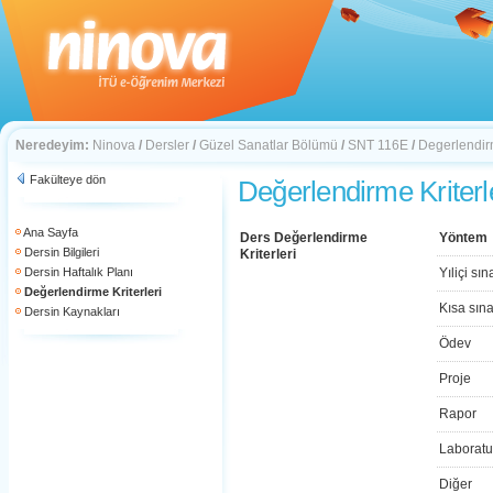
Neredeyim:
Ninova
/
Dersler
/
Güzel Sanatlar Bölümü
/
SNT 116E
/
Degerlendirm
Fakülteye dön
Değerlendirme Kriterl
Ana Sayfa
Ders Değerlendirme
Yöntem
Dersin Bilgileri
Kriterleri
Dersin Haftalık Planı
Yıliçi sın
Değerlendirme Kriterleri
Kısa sın
Dersin Kaynakları
Ödev
Proje
Rapor
Laboratu
Diğer