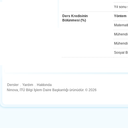
Yıl sonu 
Ders Kredisinin
Yöntem
Bölünmesi (%)
Matemati
Mühendis
Mühendis
Sosyal Bi
Dersler
.
Yardım
.
Hakkında
Ninova, İTÜ Bilgi İşlem Daire Başkanlığı ürünüdür. © 2026