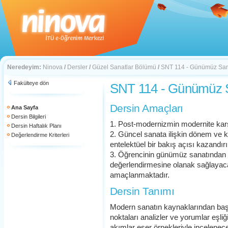
Neredeyim:
Ninova
/
Dersler
/
Güzel Sanatlar Bölümü
/
SNT 114 - Günümüz San
Fakülteye dön
SNT 114 - Günümüz 
Dersin Amaçları
Ana Sayfa
Dersin Bilgileri
1. Post-modernizmin modernite kar
Dersin Haftalık Planı
2. Güncel sanata ilişkin dönem ve 
Değerlendirme Kriterleri
entelektüel bir bakış açısı kazandır
3. Öğrencinin günümüz sanatından 
değerlendirmesine olanak sağlayacak
amaçlanmaktadır.
Dersin Tanımı
Modern sanatın kaynaklarından baş
noktaları analizler ve yorumlar eşliğ
akımlar eser örnekleriyle incelenece