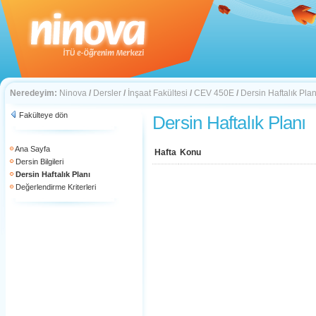
Neredeyim:
Ninova
/
Dersler
/
İnşaat Fakültesi
/
CEV 450E
/
Dersin Haftalık Plan
Fakülteye dön
Dersin Haftalık Planı
Ana Sayfa
Hafta
Konu
Dersin Bilgileri
Dersin Haftalık Planı
Değerlendirme Kriterleri