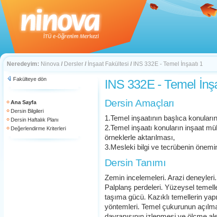
Neredeyim:
Ninova
/
Dersler
/
İnşaat Fakültesi
/
INS 332E - Temel İnşaatı 1
Fakülteye dön
INS 332E - Temel İnşa
Dersin Amaçları
Ana Sayfa
Dersin Bilgileri
1.Temel inşaatının başlıca konuların
Dersin Haftalık Planı
2.Temel inşaatı konuların inşaat mü
Değerlendirme Kriterleri
örneklerle aktarılması,
3.Mesleki bilgi ve tecrübenin önemini
Dersin Tanımı
Zemin incelemeleri. Arazi deneyleri. Ş
Palplanş perdeleri. Yüzeysel temell
taşıma gücü. Kazıklı temellerin yap
yöntemleri. Temel çukurunun açılma
davranışının izlenmesi ve ölçme alet