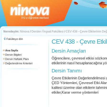
Neredeyim:
Ninova
/
Dersler
/
İnşaat Fakültesi
/
CEV 438 - Çevre Etkilerinin Değ
Fakülteye dön
CEV 438 - Çevre Etkil
Dersin Amaçları
Ana Sayfa
Dersin Bilgileri
Öğrencilere, çevresel etkisi sözkonu
Dersin Haftalık Planı
etkilerinin nasıl hesaplanacağına yö
Değerlendirme Kriterleri
Dersin Tanımı
Çevre Etkilerinin Değerlendirilmesi
ÇED Yöntemleri, Çevresel Etki Alan
kalitesi üzerine olan etkilerin tahmi
etkiler,Karar verme yöntemleri