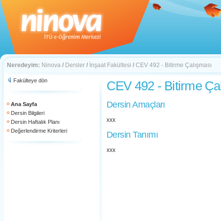
Neredeyim:
Ninova
/
Dersler
/
İnşaat Fakültesi
/
CEV 492 - Bitirme Çalışması
Fakülteye dön
CEV 492 - Bitirme Ça
Dersin Amaçları
Ana Sayfa
Dersin Bilgileri
xxx
Dersin Haftalık Planı
Değerlendirme Kriterleri
Dersin Tanımı
xxx