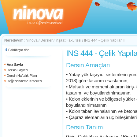
Neredeyim:
Ninova
/
Dersler
/
İnşaat Fakültesi
/
INS 444 - Çelik Yapılar II
Fakülteye dön
INS 444 - Çelik Yapılar
Dersin Amaçları
Ana Sayfa
Dersin Bilgileri
• Yatay yük taşıyıcı sistemlerin y
Dersin Haftalık Planı
2018) göre tasarım esaslarının,
Değerlendirme Kriterleri
• Mafsallı ve moment aktaran kiriş-ko
tasarımı ve boyutlandırılmasının,
• Kolon eklerinin ve bölgesel yükler
boyutlandırılmasının,
• Kolon taban levhalarının ve betona
• Çapraz elemanların uç birleşimler
Dersin Tanımı
Giriş, Çelik Bina Sistemleri / Bina T