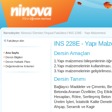
Neredeyim:
Ninova
/
Dersler
/
İnşaat Fakültesi
/
INS 228E - Yapı Malzemesi
Fakülteye dön
INS 228E - Yapı Mal
Dersin Amaçları
Ana Sayfa
Dersin Bilgileri
1.Yapı malzemesi bileşenlerinin öğr
Dersin Haftalık Planı
2.Yapı malzemelerinin kullanılması.
Değerlendirme Kriterleri
3.Yapı malzemelerinin geliştirilmesi.
Dersin Tanımı
Bağlayıcı Maddeler ve Çimento, Be
Betonda Aranan Özelikler, Dış Etkil
Hesapları, Rötre, Sertleşmiş Beton Ö
Üretim İşleri, İstatistik Kalite Denet
Ahşap, Seramik ve Kagir