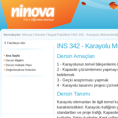
Neredeyim:
Ninova
/
Dersler
/
İnşaat Fakültesi
/
INS 342 - Karayolu Mühendisliğ
Fakülteye dön
INS 342 - Karayolu Mü
Dersin Amaçları
Ana Sayfa
Dersin Bilgileri
1 - Karayolunun temel bileşenlerini
Dersin Haftalık Planı
2 - Kapasite çözümlemesi yapmayı v
Değerlendirme Kriterleri
belirlemek
3 - Geçki araştırması yapmak
4 - Karayolu tasarımı projesi çizme
Dersin Tanımı
Karayolu elemanları ile ilgili temel 
karakteristikleri. Karayolu trafiğinin
standartları ve proje trafiği. Kapas
kurbalar. Yatay kurbalar. Kent yolla