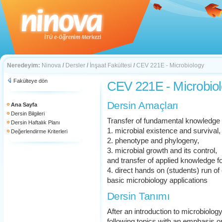
Neredeyim:
Ninova
/
Dersler
/
İnşaat Fakültesi
/
CEV 221E - Microbiology
Fakülteye dön
CEV 221E - Microbio
Dersin Amaçları
Ana Sayfa
Dersin Bilgileri
Transfer of fundamental knowledge 
Dersin Haftalık Planı
1. microbial existence and survival,
Değerlendirme Kriterleri
2. phenotype and phylogeny,
3. microbial growth and its control,
and transfer of applied knowledge fo
4. direct hands on (students) run 
basic microbiology applications
Dersin Tanımı
After an introduction to microbiolog
following topics with an emphasis 