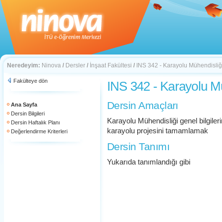
Neredeyim:
Ninova
/
Dersler
/
İnşaat Fakültesi
/
INS 342 - Karayolu Mühendisliğ
Fakülteye dön
INS 342 - Karayolu Mü
Dersin Amaçları
Ana Sayfa
Dersin Bilgileri
Karayolu Mühendisliği genel bilgile
Dersin Haftalık Planı
karayolu projesini tamamlamak
Değerlendirme Kriterleri
Dersin Tanımı
Yukarıda tanımlandığı gibi