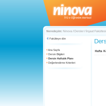
Neredeyim:
Ninova
/
Dersler
/
İnşaat Fakültesi
Fakülteye dön
Ders
Ana Sayfa
Hafta
K
Dersin Bilgileri
Dersin Haftalık Planı
Değerlendirme Kriterleri