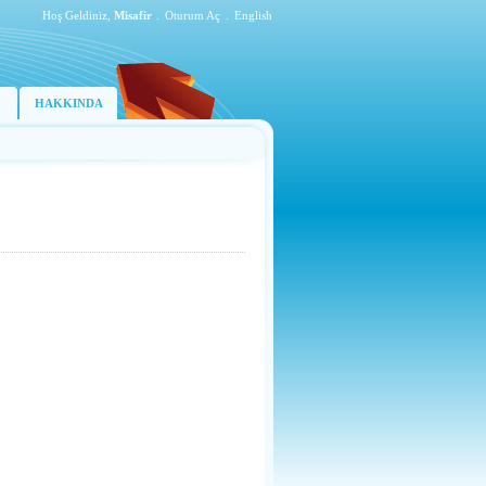
Hoş Geldiniz,
Misafir
.
Oturum Aç
.
English
HAKKINDA