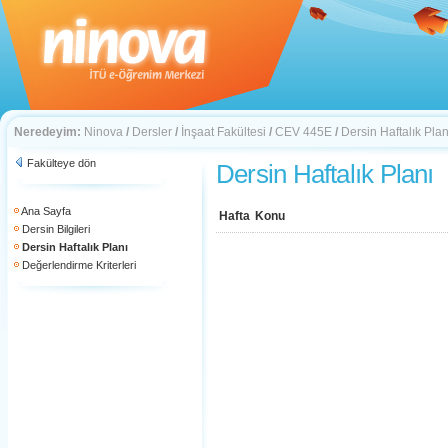
Neredeyim:
Ninova
/
Dersler
/
İnşaat Fakültesi
/
CEV 445E
/
Dersin Haftalık Plan
Fakülteye dön
Dersin Haftalık Planı
Ana Sayfa
Hafta
Konu
Dersin Bilgileri
Dersin Haftalık Planı
Değerlendirme Kriterleri