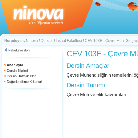
Neredeyim:
Ninova
/
Dersler
/
İnşaat Fakültesi
/
CEV 103E - Çevre Müh. Giriş ve
Fakülteye dön
CEV 103E - Çevre Müh
Dersin Amaçları
Ana Sayfa
Dersin Bilgileri
Çevre Mühendisliğinin temellerini 
Dersin Haftalık Planı
Değerlendirme Kriterleri
Dersin Tanımı
Çevre Müh ve etik kavramları