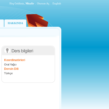
Hoş Geldiniz,
Misafir
.
Oturum Aç
.
English
HAKKINDA
Koordinatörleri
Oral Yağcı
Dersin Dili
Türkçe