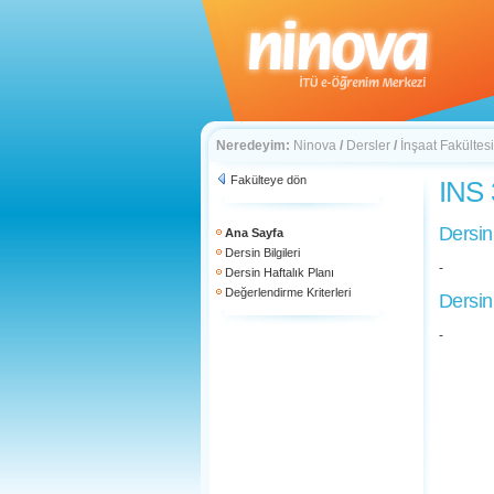
Neredeyim:
Ninova
/
Dersler
/
İnşaat Fakültesi
Fakülteye dön
INS 
Dersin
Ana Sayfa
Dersin Bilgileri
-
Dersin Haftalık Planı
Değerlendirme Kriterleri
Dersin
-