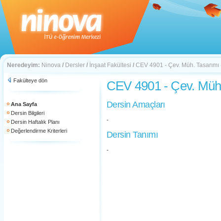
Neredeyim:
Ninova
/
Dersler
/
İnşaat Fakültesi
/
CEV 4901 - Çev. Müh. Tasarımı -
Fakülteye dön
CEV 4901 - Çev. Müh. 
Dersin Amaçları
Ana Sayfa
Dersin Bilgileri
-
Dersin Haftalık Planı
Değerlendirme Kriterleri
Dersin Tanımı
-