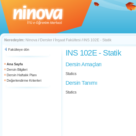
Neredeyim:
Ninova
/
Dersler
/
İnşaat Fakültesi
/
INS 102E - Statik
Fakülteye dön
INS 102E - Statik
Dersin Amaçları
Ana Sayfa
Dersin Bilgileri
Statics
Dersin Haftalık Planı
Değerlendirme Kriterleri
Dersin Tanımı
Statics